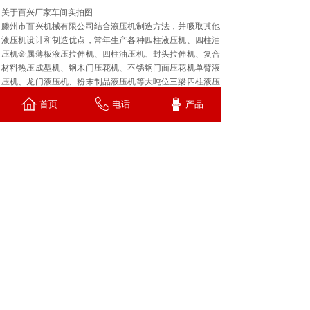
关于百兴厂家车间实拍图
滕州市百兴机械有限公司结合液压机制造方法，并吸取其他
液压机设计和制造优点，常年生产各种四柱液压机、四柱油
压机金属薄板液压拉伸机、四柱油压机、封头拉伸机、复合
材料热压成型机、钢木门压花机、不锈钢门面压花机单臂液
压机、龙门液压机、粉末制品液压机等大吨位三梁四柱液压
机、大型液压设备，产品适用于金属材料的拉伸，压制、弯
首页
电话
产品
曲、翻边、冷挤、冲裁等工序的生产制造，严格负责的检验
人员检验每道工序的产品合格，不合格产品不出厂，是您选
择液压机厂家油压机厂家的不二之选。